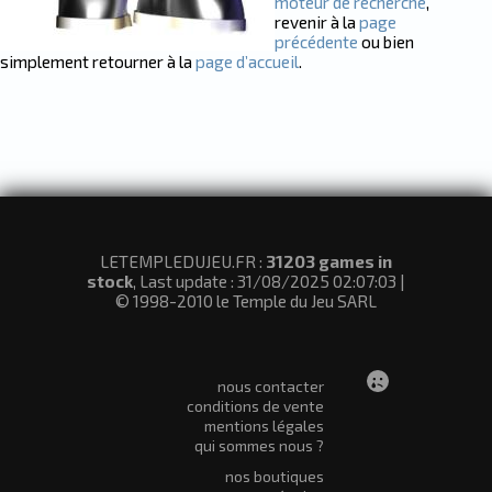
moteur de recherche
,
revenir à la
page
précédente
ou bien
simplement retourner à la
page d’accueil
.
LETEMPLEDUJEU.FR :
31203 games in
stock
, Last update : 31/08/2025 02:07:03 |
© 1998-2010 le Temple du Jeu SARL
nous contacter
conditions de vente
mentions légales
qui sommes nous ?
nos boutiques