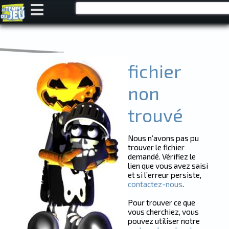
My Cart
JEUX
CARTES
FIGURINES
JEUX
JEUX
LIBRAIRIE
OCCAZ’NANTES
DE
DE
TRADITIONNELS
My Account
LETEMPLEDUJEU.FR
SOCIÉTÉ
RÔLE
>
fichier
Magasins
ERROR
non
:
FICHIER
trouvé
NON
TROUVÉ
Nous n’avons pas pu
trouver le fichier
demandé. Vérifiez le
lien que vous avez saisi
et si l’erreur persiste,
contactez-nous
.
Pour trouver ce que
vous cherchiez, vous
pouvez utiliser notre